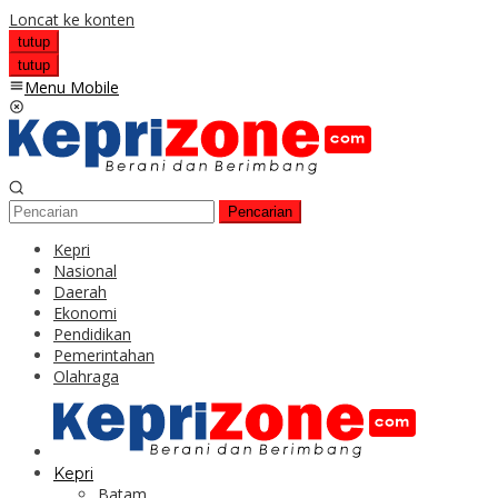
Loncat ke konten
tutup
tutup
Menu Mobile
Pencarian
Kepri
Nasional
Daerah
Ekonomi
Pendidikan
Pemerintahan
Olahraga
Kepri
Batam