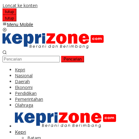
Loncat ke konten
tutup
tutup
Menu Mobile
Pencarian
Kepri
Nasional
Daerah
Ekonomi
Pendidikan
Pemerintahan
Olahraga
Kepri
Batam