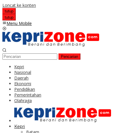
Loncat ke konten
tutup
tutup
Menu Mobile
Pencarian
Kepri
Nasional
Daerah
Ekonomi
Pendidikan
Pemerintahan
Olahraga
Kepri
Batam