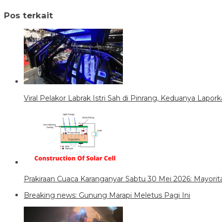
Pos terkait
Viral Pelakor Labrak Istri Sah di Pinrang, Keduanya Lapork
Prakiraan Cuaca Karanganyar Sabtu 30 Mei 2026: Mayori
Breaking news: Gunung Marapi Meletus Pagi Ini