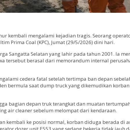
ur kembali mengalami kejadian tragis. Seorang operato
ltim Prima Coal (KPC), Jumat (29/5/2026) dini hari.
rga Sangatta Selatan yang lahir pada tahun 2001. Ia me
wa tersebut berasal dari memorandum internal perusah
alami cedera fatal setelah tertimpa ban depan sebela
nsiden bermula saat dump truck yang dikemudikan kor
ga bagian depan truk terangkat dan muatan tertumpah k
ing air cleaner sebelum melompat dari kendaraan.
n kembali ke posisi normal, korban diduga berada di a
erator dozer unit E553 yang sedang bekerja tidak jauh da