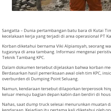
Sangatta – Dunia pertambangan batu bara di Kutai Tim
kecelakaan kerja yang terjadi di area operasional PT Ka
Korban diketahui bernama Viki Alpiansyah, seorang wa
tugasnya di area tambang. Informasi mengenai peristi
Teknik Tambang KPC.
Dalam dokumen tersebut dijelaskan bahwa korban meng
Berdasarkan hasil pemeriksaan awal oleh tim KPC, i
overburden di Dumping Point Seluang.
Namun, kendaraan tersebut dilaporkan terperosok hing
keluar menuju bagian depan kabin dan berdiri di hous
Nahas, saat dump truck selesai menurunkan muatan da
kendaraan. Kejadian itu pertama kali diketahui oleh op