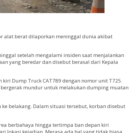
r alat berat dilaporkan meninggal dunia akibat
ninggal setelah mengalami insiden saat menjalankan
aan yang beredar dan disebut berasal dari Kepala
h kiri Dump Truck CAT789 dengan nomor unit T725.
ban bergerak mundur untuk melakukan dumping muatan
e belakang. Dalam situasi tersebut, korban disebut
rea berbahaya hingga tertimpa ban depan kiri
ri lokasi kejadian. Merasa ada hal yang tidak biasa,