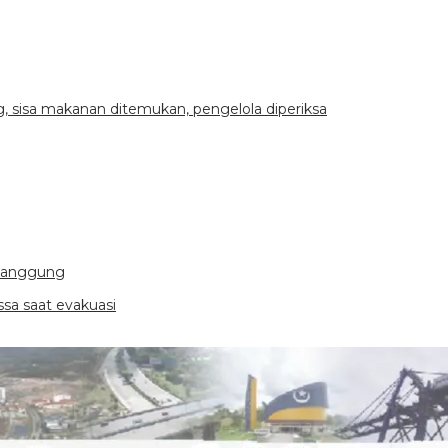
 sisa makanan ditemukan, pengelola diperiksa
emanggung
a saat evakuasi