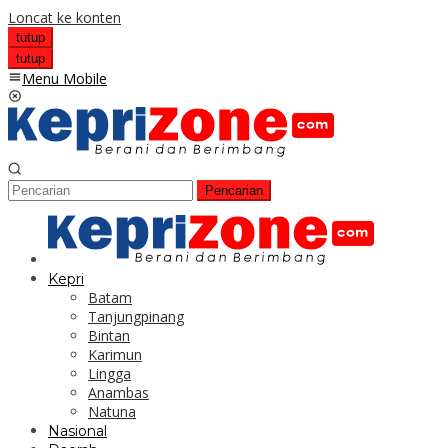
Loncat ke konten
tutup
tutup
Menu Mobile
Pencarian
Kepri
Batam
Tanjungpinang
Bintan
Karimun
Lingga
Anambas
Natuna
Nasional