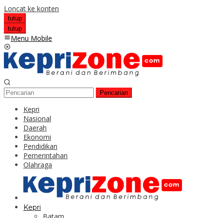
Loncat ke konten
tutup
tutup
Menu Mobile
Pencarian
Kepri
Nasional
Daerah
Ekonomi
Pendidikan
Pemerintahan
Olahraga
Kepri
Batam