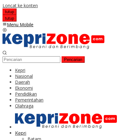
Loncat ke konten
tutup
tutup
Menu Mobile
Pencarian
Kepri
Nasional
Daerah
Ekonomi
Pendidikan
Pemerintahan
Olahraga
Kepri
Batam