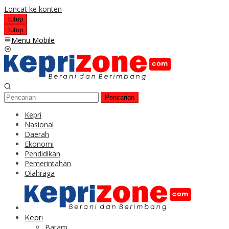
Loncat ke konten
tutup
tutup
Menu Mobile
Pencarian
Kepri
Nasional
Daerah
Ekonomi
Pendidikan
Pemerintahan
Olahraga
Kepri
Batam