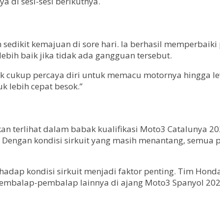
di sesi-sesi berikutnya.
edikit kemajuan di sore hari. Ia berhasil memperbaiki p
ebih baik jika tidak ada gangguan tersebut.
ak cukup percaya diri untuk memacu motornya hingga lev
 lebih cepat besok.”
 terlihat dalam babak kualifikasi Moto3 Catalunya 202
IB. Dengan kondisi sirkuit yang masih menantang, s
erhadap kondisi sirkuit menjadi faktor penting. Tim Ho
embalap-pembalap lainnya di ajang Moto3 Spanyol 202