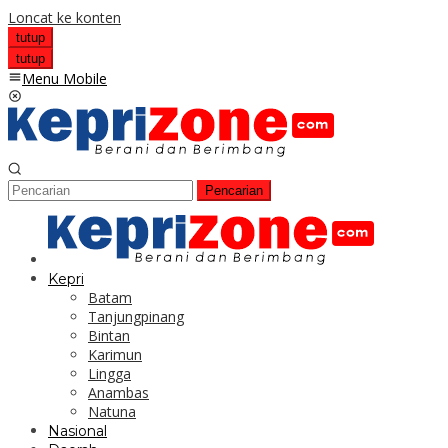
Loncat ke konten
tutup
tutup
Menu Mobile
Pencarian
Kepri
Batam
Tanjungpinang
Bintan
Karimun
Lingga
Anambas
Natuna
Nasional