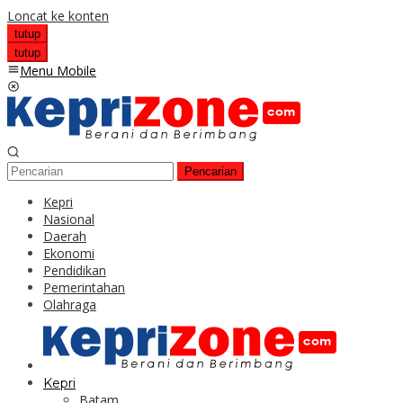
Loncat ke konten
tutup
tutup
Menu Mobile
Pencarian
Kepri
Nasional
Daerah
Ekonomi
Pendidikan
Pemerintahan
Olahraga
Kepri
Batam