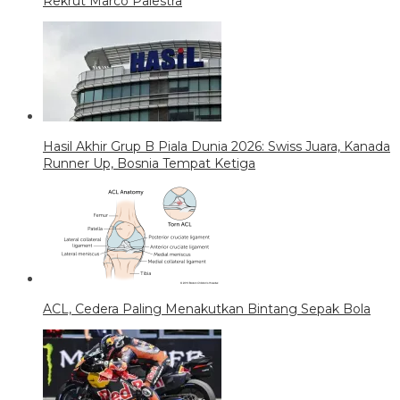
Rekrut Marco Palestra
Hasil Akhir Grup B Piala Dunia 2026: Swiss Juara, Kanada
Runner Up, Bosnia Tempat Ketiga
ACL, Cedera Paling Menakutkan Bintang Sepak Bola