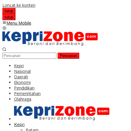
Loncat ke konten
tutup
tutup
Menu Mobile
Pencarian
Kepri
Nasional
Daerah
Ekonomi
Pendidikan
Pemerintahan
Olahraga
Kepri
Batam