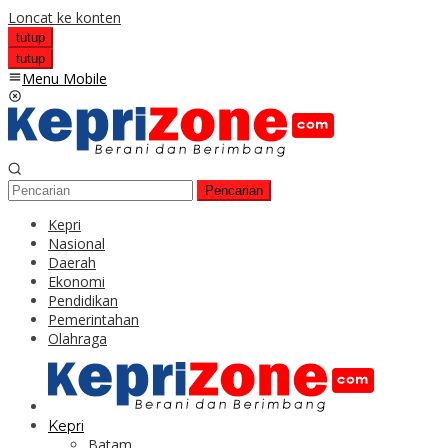
Loncat ke konten
tutup
tutup
Menu Mobile
Pencarian
Kepri
Nasional
Daerah
Ekonomi
Pendidikan
Pemerintahan
Olahraga
Kepri
Batam