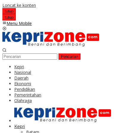
Loncat ke konten
tutup
tutup
Menu Mobile
Pencarian
Kepri
Nasional
Daerah
Ekonomi
Pendidikan
Pemerintahan
Olahraga
Kepri
Batam