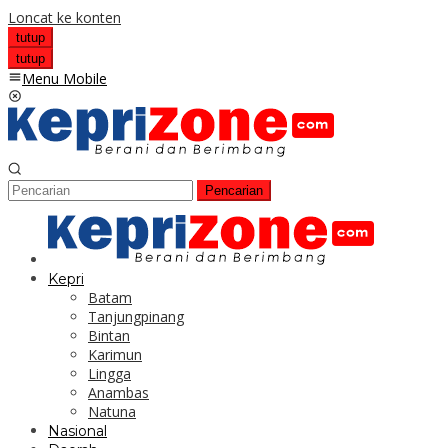
Loncat ke konten
tutup
tutup
Menu Mobile
Pencarian
Kepri
Batam
Tanjungpinang
Bintan
Karimun
Lingga
Anambas
Natuna
Nasional