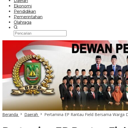
Daerah
Ekonomi
Pendidikan
Pemerintahan
Olahraga
Beranda
Daerah
Pertamina EP Rantau Field Bersama Warga D