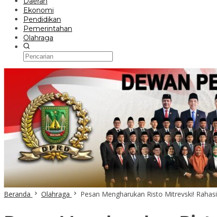
Daerah
Ekonomi
Pendidikan
Pemerintahan
Olahraga
Beranda
Olahraga
Pesan Mengharukan Risto Mitrevski! Raha