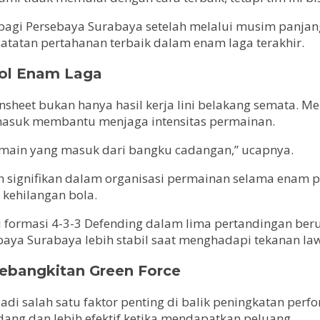
 bagi Persebaya Surabaya setelah melalui musim panjan
catatan pertahanan terbaik dalam enam laga terakhir.
bol Enam Laga
sheet bukan hanya hasil kerja lini belakang semata. Me
masuk membantu menjaga intensitas permainan.
pemain yang masuk dari bangku cadangan,” ucapnya.
gnifikan dalam organisasi permainan selama enam pek
t kehilangan bola.
formasi 4-3-3 Defending dalam lima pertandingan beru
baya Surabaya lebih stabil saat menghadapi tekanan la
ebangkitan Green Force
i salah satu faktor penting di balik peningkatan perfo
ang dan lebih efektif ketika mendapatkan peluang.