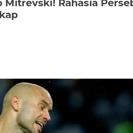
 Mitrevski! Rahasia Perse
gkap