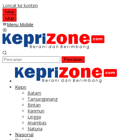
Loncat ke konten
tutup
tutup
Menu Mobile
Pencarian
Kepri
Batam
Tanjungpinang
Bintan
Karimun
Lingga
Anambas
Natuna
Nasional