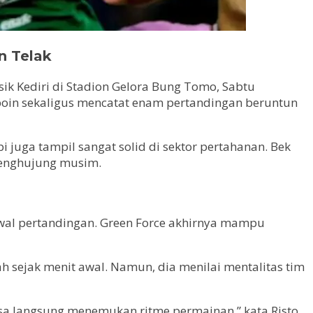
n Telak
k Kediri di Stadion Gelora Bung Tomo, Sabtu
 poin sekaligus mencatat enam pertandingan beruntun
 juga tampil sangat solid di sektor pertahanan. Bek
 penghujung musim.
wal pertandingan. Green Force akhirnya mampu
h sejak menit awal. Namun, dia menilai mentalitas tim
bisa langsung menemukan ritme permainan,” kata Risto.