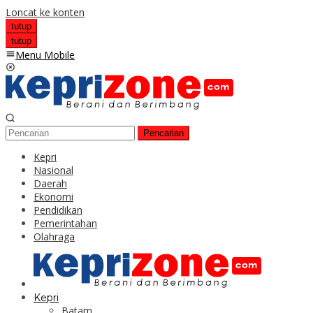
Loncat ke konten
tutup
tutup
Menu Mobile
Pencarian
Kepri
Nasional
Daerah
Ekonomi
Pendidikan
Pemerintahan
Olahraga
Kepri
Batam