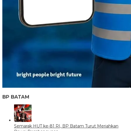
BP BATAM
Semarak HUT ke-81 RI, BP Batam Turut Meriahkan