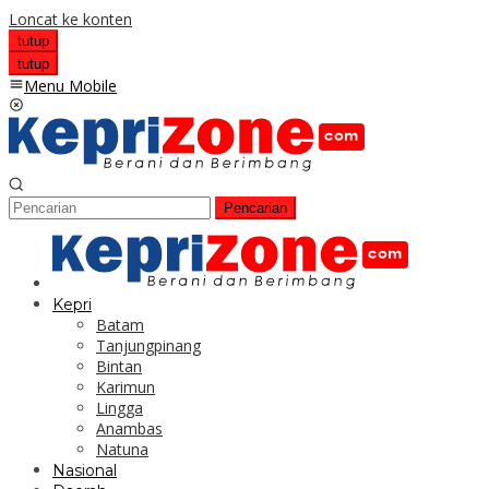
Loncat ke konten
tutup
tutup
Menu Mobile
Pencarian
Kepri
Batam
Tanjungpinang
Bintan
Karimun
Lingga
Anambas
Natuna
Nasional