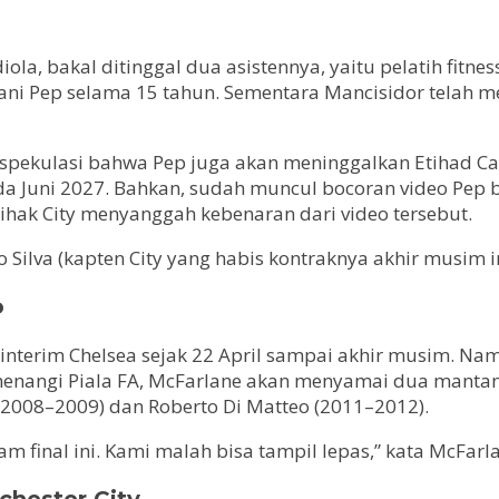
diola, bakal ditinggal dua asistennya, yaitu pelatih fitn
i Pep selama 15 tahun. Sementara Mancisidor telah menj
ekulasi bahwa Pep juga akan meninggalkan Etihad Camp
ada Juni 2027. Bahkan, sudah muncul bocoran video Pep 
pihak City menyanggah kebenaran dari video tersebut.
ilva (kapten City yang habis kontraknya akhir musim ini)
o
h interim Chelsea sejak 22 April sampai akhir musim. N
memenangi Piala FA, McFarlane akan menyamai dua manta
(2008–2009) dan Roberto Di Matteo (2011–2012).
final ini. Kami malah bisa tampil lepas,” kata McFarla
chester City