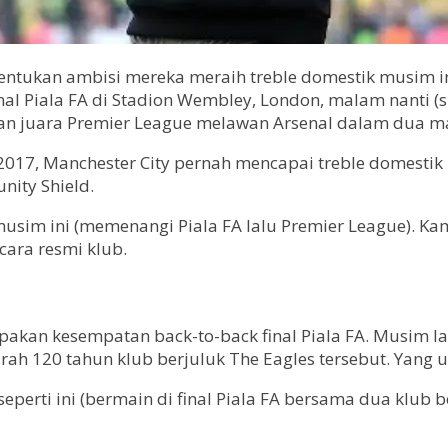
entukan ambisi mereka meraih treble domestik musim in
l Piala FA di Stadion Wembley, London, malam nanti (sia
an juara Premier League melawan Arsenal dalam dua ma
017, Manchester City pernah mencapai treble domestik 
ity Shield.
musim ini (memenangi Piala FA lalu Premier League). Kam
cara resmi klub.
erupakan kesempatan back-to-back final Piala FA. Musim l
h 120 tahun klub berjuluk The Eagles tersebut. Yang uni
perti ini (bermain di final Piala FA bersama dua klub b