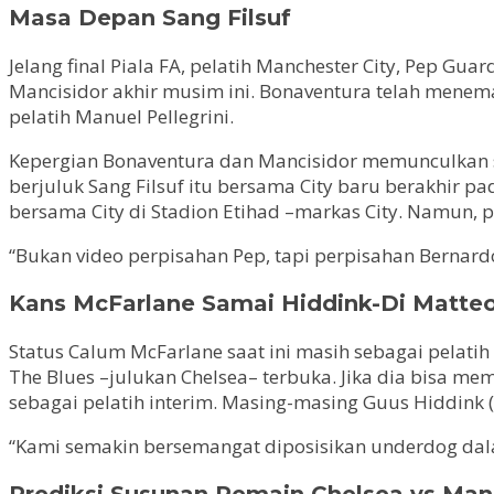
Masa Depan Sang Filsuf
Jelang final Piala FA, pelatih Manchester City, Pep Guar
Mancisidor akhir musim ini. Bonaventura telah meneman
pelatih Manuel Pellegrini.
Kepergian Bonaventura dan Mancisidor memunculkan sp
berjuluk Sang Filsuf itu bersama City baru berakhir p
bersama City di Stadion Etihad –markas City. Namun, 
“Bukan video perpisahan Pep, tapi perpisahan Bernardo S
Kans McFarlane Samai Hiddink-Di Matte
Status Calum McFarlane saat ini masih sebagai pelati
The Blues –julukan Chelsea– terbuka. Jika dia bisa 
sebagai pelatih interim. Masing-masing Guus Hiddink 
“Kami semakin bersemangat diposisikan underdog dalam 
Prediksi Susunan Pemain Chelsea vs Man