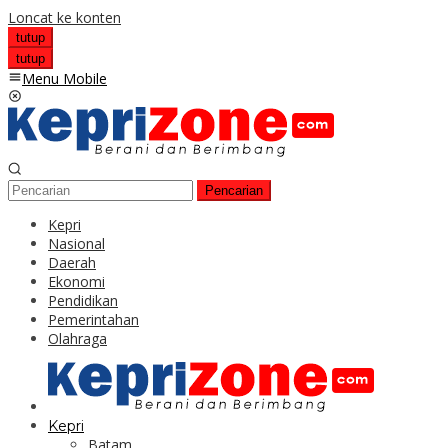
Loncat ke konten
tutup
tutup
Menu Mobile
Pencarian
Kepri
Nasional
Daerah
Ekonomi
Pendidikan
Pemerintahan
Olahraga
Kepri
Batam