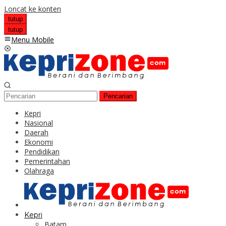
Loncat ke konten
tutup
tutup
Menu Mobile
Pencarian
Kepri
Nasional
Daerah
Ekonomi
Pendidikan
Pemerintahan
Olahraga
Kepri
Batam