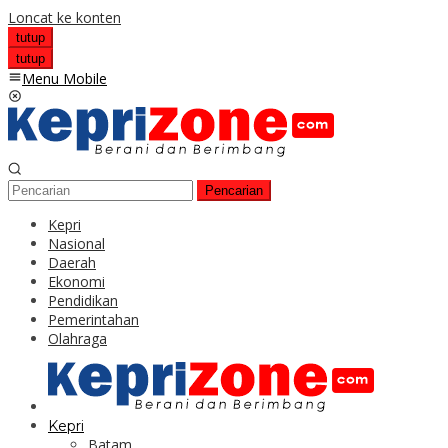
Loncat ke konten
tutup
tutup
Menu Mobile
Pencarian
Kepri
Nasional
Daerah
Ekonomi
Pendidikan
Pemerintahan
Olahraga
Kepri
Batam