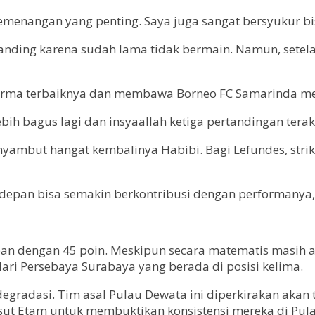
 kemenangan yang penting. Saya juga sangat bersyukur bi
anding karena sudah lama tidak bermain. Namun, setela
rma terbaiknya dan membawa Borneo FC Samarinda merai
bih bagus lagi dan insyaallah ketiga pertandingan terak
yambut hangat kembalinya Habibi. Bagi Lefundes, strike
e depan bisa semakin berkontribusi dengan performanya
delapan dengan 45 poin. Meskipun secara matematis masih 
ari Persebaya Surabaya yang berada di posisi kelima.
degradasi. Tim asal Pulau Dewata ini diperkirakan aka
sut Etam untuk membuktikan konsistensi mereka di Pul