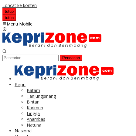
Loncat ke konten
tutup
tutup
Menu Mobile
Pencarian
Kepri
Batam
Tanjungpinang
Bintan
Karimun
Lingga
Anambas
Natuna
Nasional