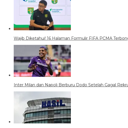
Wajib Diketahui! 16 Halaman Formulir FIFA PCMA Terb
Inter Milan dan Napoli Berburu Dodo Setelah Gagal Rekr