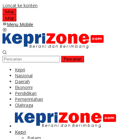
Loncat ke konten
tutup
tutup
Menu Mobile
Pencarian
Kepri
Nasional
Daerah
Ekonomi
Pendidikan
Pemerintahan
Olahraga
Kepri
Batam