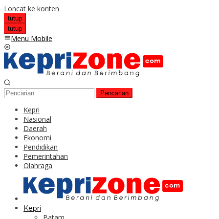
Loncat ke konten
tutup
tutup
Menu Mobile
Pencarian
Kepri
Nasional
Daerah
Ekonomi
Pendidikan
Pemerintahan
Olahraga
Kepri
Batam