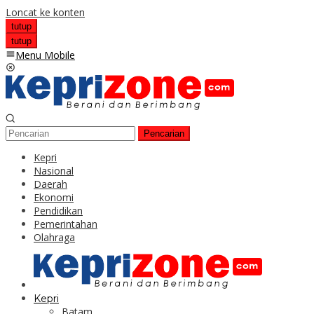
Loncat ke konten
tutup
tutup
Menu Mobile
Pencarian
Kepri
Nasional
Daerah
Ekonomi
Pendidikan
Pemerintahan
Olahraga
Kepri
Batam