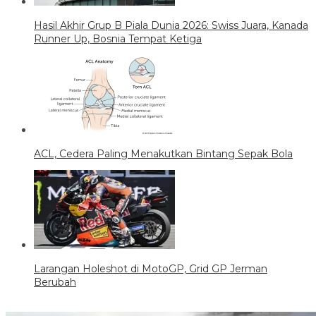
Hasil Akhir Grup B Piala Dunia 2026: Swiss Juara, Kanada
Runner Up, Bosnia Tempat Ketiga
ACL, Cedera Paling Menakutkan Bintang Sepak Bola
Larangan Holeshot di MotoGP, Grid GP Jerman
Berubah