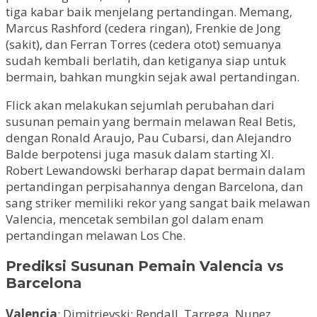
tiga kabar baik menjelang pertandingan. Memang,
Marcus Rashford (cedera ringan), Frenkie de Jong
(sakit), dan Ferran Torres (cedera otot) semuanya
sudah kembali berlatih, dan ketiganya siap untuk
bermain, bahkan mungkin sejak awal pertandingan.
Flick akan melakukan sejumlah perubahan dari
susunan pemain yang bermain melawan Real Betis,
dengan Ronald Araujo, Pau Cubarsi, dan Alejandro
Balde berpotensi juga masuk dalam starting XI.
Robert Lewandowski berharap dapat bermain dalam
pertandingan perpisahannya dengan Barcelona, dan
sang striker memiliki rekor yang sangat baik melawan
Valencia, mencetak sembilan gol dalam enam
pertandingan melawan Los Che.
Prediksi Susunan Pemain Valencia vs
Barcelona
Valencia
: Dimitrievski; Rendall, Tarrega, Nunez,