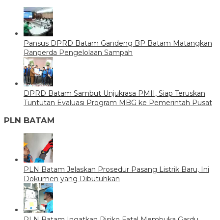
Pansus DPRD Batam Gandeng BP Batam Matangkan
Ranperda Pengelolaan Sampah
DPRD Batam Sambut Unjukrasa PMII, Siap Teruskan
Tuntutan Evaluasi Program MBG ke Pemerintah Pusat
PLN BATAM
PLN Batam Jelaskan Prosedur Pasang Listrik Baru, Ini
Dokumen yang Dibutuhkan
PLN Batam Ingatkan Risiko Fatal Membuka Gardu