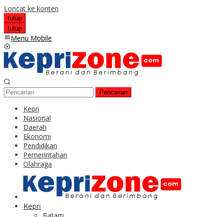
Loncat ke konten
tutup
tutup
Menu Mobile
Pencarian
Kepri
Nasional
Daerah
Ekonomi
Pendidikan
Pemerintahan
Olahraga
Kepri
Batam