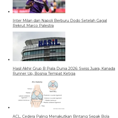
Inter Milan dan Napoli Berburu Dodo Setelah Gagal
Rekrut Marco Palestra
Hasil Akhir Grup B Piala Dunia 2026: Swiss Juara, Kanada
Runner Up, Bosnia Tempat Ketiga
ACL, Cedera Paling Menakutkan Bintang Sepak Bola