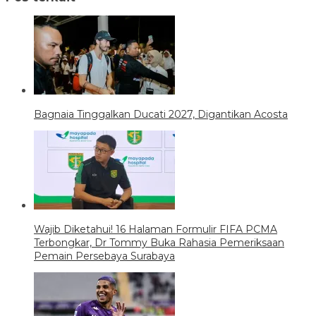
Bagnaia Tinggalkan Ducati 2027, Digantikan Acosta
Wajib Diketahui! 16 Halaman Formulir FIFA PCMA
Terbongkar, Dr Tommy Buka Rahasia Pemeriksaan
Pemain Persebaya Surabaya