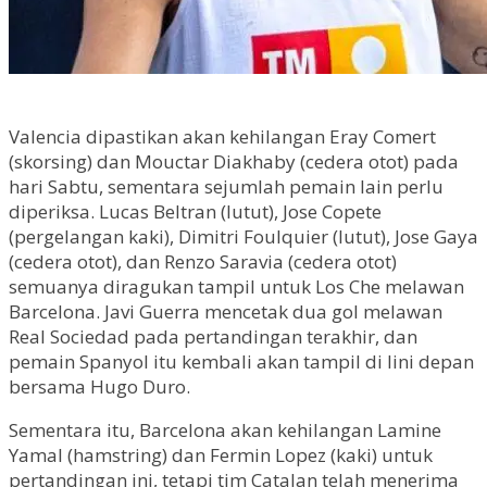
Valencia dipastikan akan kehilangan Eray Comert
(skorsing) dan Mouctar Diakhaby (cedera otot) pada
hari Sabtu, sementara sejumlah pemain lain perlu
diperiksa. Lucas Beltran (lutut), Jose Copete
(pergelangan kaki), Dimitri Foulquier (lutut), Jose Gaya
(cedera otot), dan Renzo Saravia (cedera otot)
semuanya diragukan tampil untuk Los Che melawan
Barcelona. Javi Guerra mencetak dua gol melawan
Real Sociedad pada pertandingan terakhir, dan
pemain Spanyol itu kembali akan tampil di lini depan
bersama Hugo Duro.
Sementara itu, Barcelona akan kehilangan Lamine
Yamal (hamstring) dan Fermin Lopez (kaki) untuk
pertandingan ini, tetapi tim Catalan telah menerima