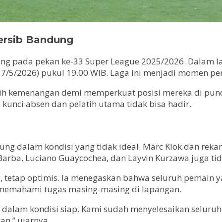
ersib Bandung
ng pada pekan ke-33 Super League 2025/2026. Dalam l
(17/5/2026) pukul 19.00 WIB. Laga ini menjadi momen pe
aih kemenangan demi memperkuat posisi mereka di pun
unci absen dan pelatih utama tidak bisa hadir.
g dalam kondisi yang tidak ideal. Marc Klok dan rekan
Barba, Luciano Guaycochea, dan Layvin Kurzawa juga tid
lic, tetap optimis. Ia menegaskan bahwa seluruh pemain 
n memahami tugas masing-masing di lapangan.
ka dalam kondisi siap. Kami sudah menyelesaikan selur
an,” ujarnya.