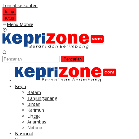
Loncat ke konten
tutup
tutup
Menu Mobile
Pencarian
Kepri
Batam
Tanjungpinang
Bintan
Karimun
Lingga
Anambas
Natuna
Nasional