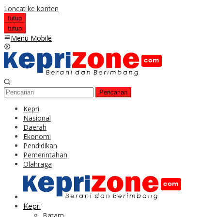
Loncat ke konten
tutup
tutup
Menu Mobile
Pencarian
Kepri
Nasional
Daerah
Ekonomi
Pendidikan
Pemerintahan
Olahraga
Kepri
Batam