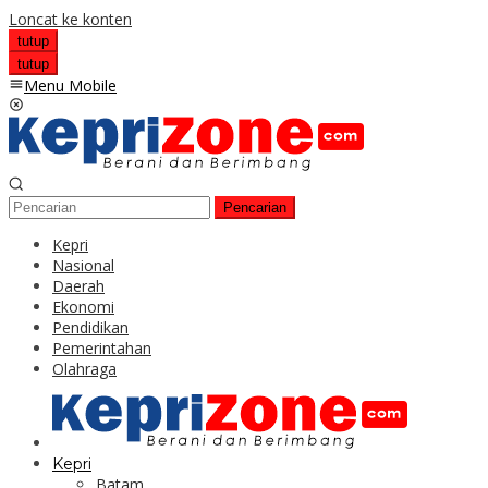
Loncat ke konten
tutup
tutup
Menu Mobile
Pencarian
Kepri
Nasional
Daerah
Ekonomi
Pendidikan
Pemerintahan
Olahraga
Kepri
Batam