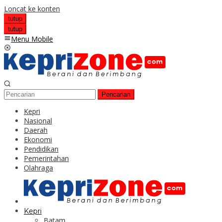
Loncat ke konten
tutup
tutup
Menu Mobile
Pencarian
Kepri
Nasional
Daerah
Ekonomi
Pendidikan
Pemerintahan
Olahraga
Kepri
Batam