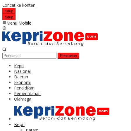
Loncat ke konten
tutup
tutup
Menu Mobile
Pencarian
Kepri
Nasional
Daerah
Ekonomi
Pendidikan
Pemerintahan
Olahraga
Kepri
Batam