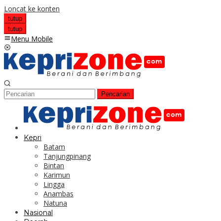
Loncat ke konten
tutup
tutup
Menu Mobile
Pencarian
Kepri
Batam
Tanjungpinang
Bintan
Karimun
Lingga
Anambas
Natuna
Nasional