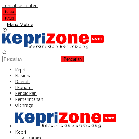
Loncat ke konten
tutup
tutup
Menu Mobile
Pencarian
Kepri
Nasional
Daerah
Ekonomi
Pendidikan
Pemerintahan
Olahraga
Kepri
Batam