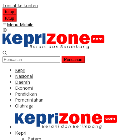
Loncat ke konten
tutup
tutup
Menu Mobile
Pencarian
Kepri
Nasional
Daerah
Ekonomi
Pendidikan
Pemerintahan
Olahraga
Kepri
Batam