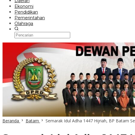
Daerah
Ekonomi
Pendidikan
Pemerintahan
Olahraga
Beranda
Batam
Semarak Idul Adha 1447 Hijriah, BP Batam S