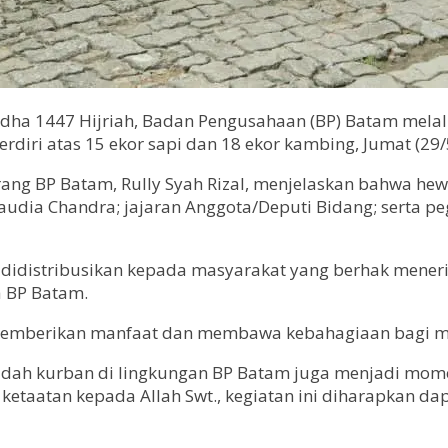
dha 1447 Hijriah, Badan Pengusahaan (BP) Batam melal
iri atas 15 ekor sapi dan 18 ekor kambing, Jumat (29/
Barang BP Batam, Rully Syah Rizal, menjelaskan bahwa h
udia Chandra; jajaran Anggota/Deputi Bidang; serta pe
idistribusikan kepada masyarakat yang berhak mener
a BP Batam.
memberikan manfaat dan membawa kebahagiaan bagi masy
badah kurban di lingkungan BP Batam juga menjadi mo
uk ketaatan kepada Allah Swt., kegiatan ini diharapka