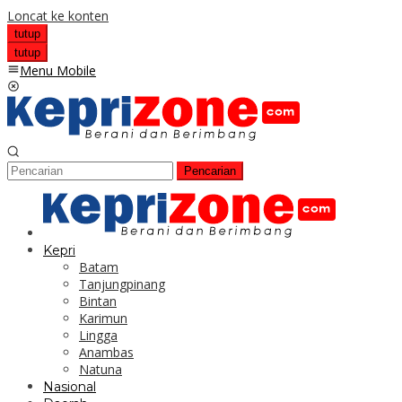
Loncat ke konten
tutup
tutup
Menu Mobile
Pencarian
Kepri
Batam
Tanjungpinang
Bintan
Karimun
Lingga
Anambas
Natuna
Nasional