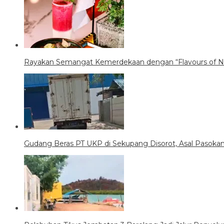
Rayakan Semangat Kemerdekaan dengan “Flavours of Nu
Gudang Beras PT UKP di Sekupang Disorot, Asal Pasoka