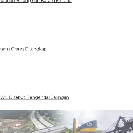
undupan Barang dari Batam ke Riau
 Enam Orang Ditangkap
 WL Disebut Pengendali Jaringan