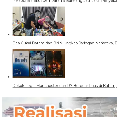
Pelabuhan Tikus Jembatan 3 Barelang Jadi Jalur Penyel
Bea Cukai Batam dan BNN Ungkap Jaringan Narkotika,
Rokok Ilegal Manchester dan R7 Beredar Luas di Batam,