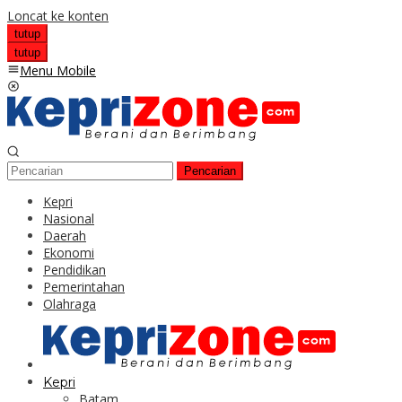
Loncat ke konten
tutup
tutup
Menu Mobile
Pencarian
Kepri
Nasional
Daerah
Ekonomi
Pendidikan
Pemerintahan
Olahraga
Kepri
Batam