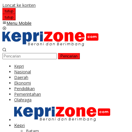
Loncat ke konten
tutup
tutup
Menu Mobile
Pencarian
Kepri
Nasional
Daerah
Ekonomi
Pendidikan
Pemerintahan
Olahraga
Kepri
Batam