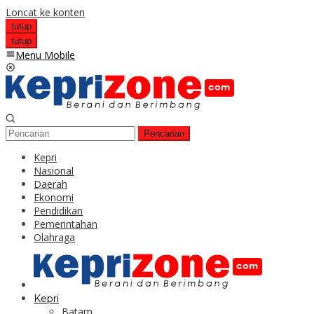
Loncat ke konten
tutup
tutup
Menu Mobile
Pencarian
Kepri
Nasional
Daerah
Ekonomi
Pendidikan
Pemerintahan
Olahraga
Kepri
Batam