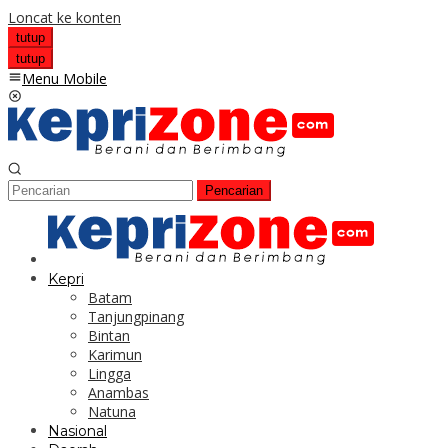
Loncat ke konten
tutup
tutup
Menu Mobile
Pencarian
Kepri
Batam
Tanjungpinang
Bintan
Karimun
Lingga
Anambas
Natuna
Nasional