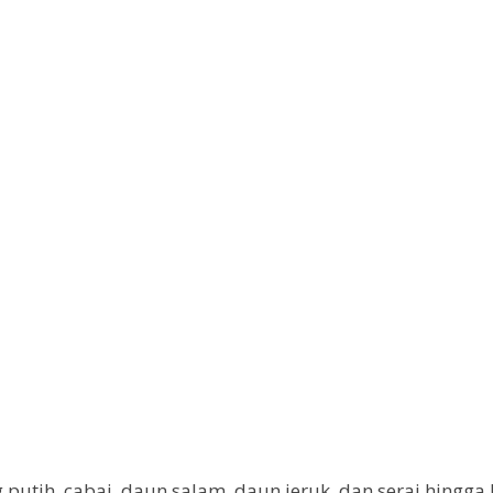
putih, cabai, daun salam, daun jeruk, dan serai hingga