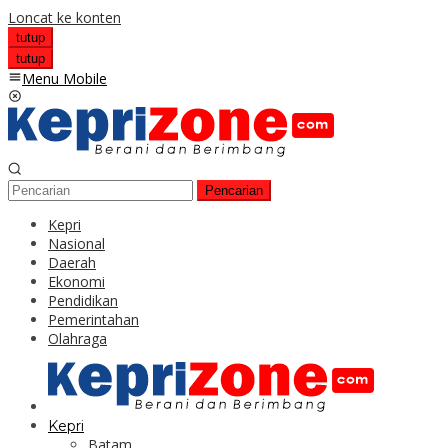
Loncat ke konten
tutup
tutup
Menu Mobile
Pencarian
Kepri
Nasional
Daerah
Ekonomi
Pendidikan
Pemerintahan
Olahraga
Kepri
Batam