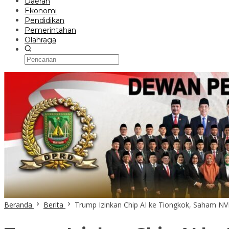
Daerah
Ekonomi
Pendidikan
Pemerintahan
Olahraga
Beranda
Berita
Trump Izinkan Chip AI ke Tiongkok, Saham N