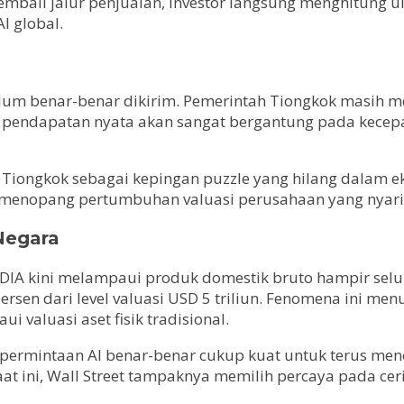
kembali jalur penjualan, investor langsung menghitung 
I global.
lum benar-benar dikirim. Pemerintah Tiongkok masih mel
di pendapatan nyata akan sangat bergantung pada kece
 Tiongkok sebagai kepingan puzzle yang hilang dalam eks
a menopang pertumbuhan valuasi perusahaan yang nyaris
Negara
IDIA kini melampaui produk domestik bruto hampir selur
ersen dari level valuasi USD 5 triliun. Fenomena ini m
valuasi aset fisik tradisional.
rmintaan AI benar-benar cukup kuat untuk terus menop
t ini, Wall Street tampaknya memilih percaya pada cer