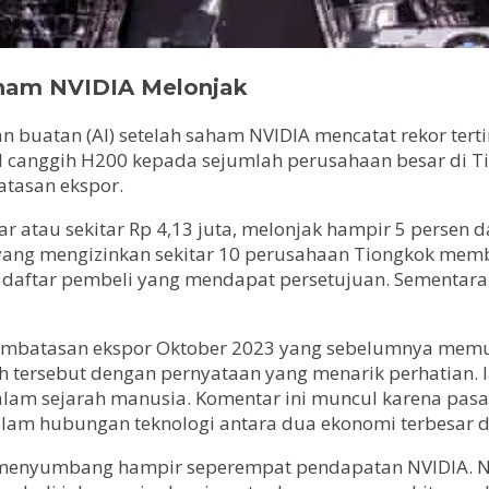
ham NVIDIA Melonjak
 buatan (AI) setelah saham NVIDIA mencatat rekor tertin
AI canggih H200 kepada sejumlah perusahaan besar di T
atasan ekspor.
 atau sekitar Rp 4,13 juta, melonjak hampir 5 persen da
ang mengizinkan sekitar 10 perusahaan Tiongkok membe
 daftar pembeli yang mendapat persetujuan. Sementara 
pembatasan ekspor Oktober 2023 yang sebelumnya memut
h tersebut dengan pernyataan yang menarik perhatian.
dalam sejarah manusia. Komentar ini muncul karena pasa
alam hubungan teknologi antara dua ekonomi terbesar d
enyumbang hampir seperempat pendapatan NVIDIA. Nilai