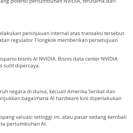
ulang potensi pertumbuhan NVIDIA, terutama dari
akukan peninjauan internal atas transaksi tersebut.
patan regulator Tiongkok memberikan persetujuan
pansi bisnis AI NVIDIA. Bisnis data center NVIDIA
 sulit dipercaya.
uh negara di dunia, kecuali Amerika Serikat dan
enunjukkan bagaimana AI hardware kini diperlakukan
ang valuasi setinggi ini, atau pasar sedang kembali
ita pertumbuhan AI.