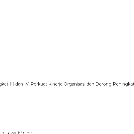
gkat III dan IV, Perkuat Kinerja Organisasi dan Dorong Peningka
n Layar 6,9 Inci