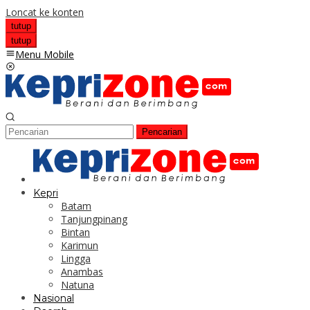
Loncat ke konten
tutup
tutup
Menu Mobile
Pencarian
Kepri
Batam
Tanjungpinang
Bintan
Karimun
Lingga
Anambas
Natuna
Nasional