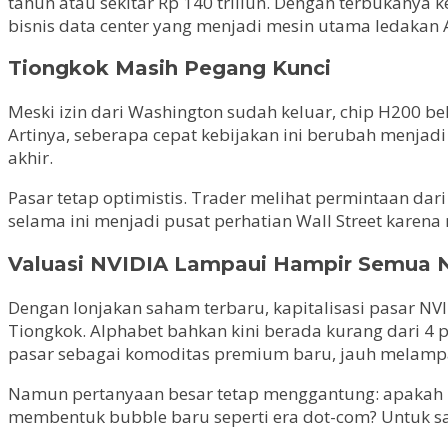
tahun atau sekitar Rp 140 triliun. Dengan terbukanya 
bisnis data center yang menjadi mesin utama ledakan A
Tiongkok Masih Pegang Kunci
Meski izin dari Washington sudah keluar, chip H200 be
Artinya, seberapa cepat kebijakan ini berubah menja
akhir.
Pasar tetap optimistis. Trader melihat permintaan dari
selama ini menjadi pusat perhatian Wall Street karen
Valuasi NVIDIA Lampaui Hampir Semua 
Dengan lonjakan saham terbaru, kapitalisasi pasar NV
Tiongkok. Alphabet bahkan kini berada kurang dari 4 p
pasar sebagai komoditas premium baru, jauh melampaui 
Namun pertanyaan besar tetap menggantung: apakah pe
membentuk bubble baru seperti era dot-com? Untuk saa