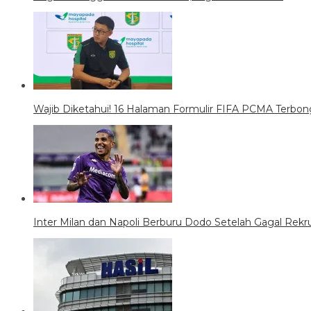
Wajib Diketahui! 16 Halaman Formulir FIFA PCMA Terb
Inter Milan dan Napoli Berburu Dodo Setelah Gagal Rekr