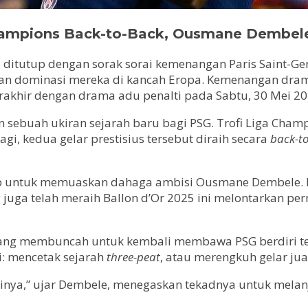
Champions Back-to-Back, Ousmane Dembel
itutup dengan sorak sorai kemenangan Paris Saint-Germa
kan dominasi mereka di kancah Eropa. Kemenangan drama
rakhir dengan drama adu penalti pada Sabtu, 30 Mei 20
an sebuah ukiran sejarah baru bagi PSG. Trofi Liga Cha
agi, kedua gelar prestisius tersebut diraih secara
back-t
 untuk memuaskan dahaga ambisi Ousmane Dembele. D
g juga telah meraih Ballon d’Or 2025 ini melontarkan 
ang membuncah untuk kembali membawa PSG berdiri te
i: mencetak sejarah
three-peat
, atau merengkuh gelar jua
inya,” ujar Dembele, menegaskan tekadnya untuk melanj