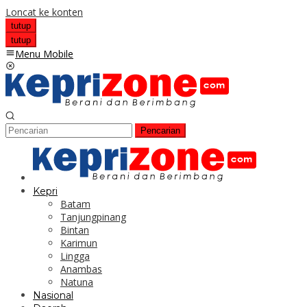
Loncat ke konten
tutup
tutup
Menu Mobile
Pencarian
Kepri
Batam
Tanjungpinang
Bintan
Karimun
Lingga
Anambas
Natuna
Nasional