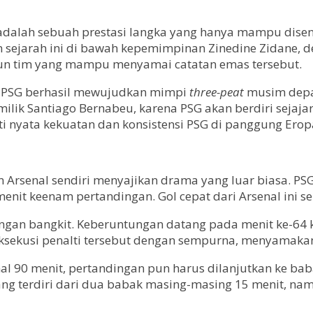
dalah sebuah prestasi langka yang hanya mampu disentuh
n sejarah ini di bawah kepemimpinan Zinedine Zidane, d
u pun tim yang mampu menyamai catatan emas tersebut.
i PSG berhasil mewujudkan mimpi
three-peat
musim depan
milik Santiago Bernabeu, karena PSG akan berdiri sejaja
ukti nyata kekuatan dan konsistensi PSG di panggung Erop
 Arsenal sendiri menyajikan drama yang luar biasa. P
 menit keenam pertandingan. Gol cepat dari Arsenal i
gan bangkit. Keberuntungan datang pada menit ke-64 k
ksekusi penalti tersebut dengan sempurna, menyamaka
al 90 menit, pertandingan pun harus dilanjutkan ke ba
ng terdiri dari dua babak masing-masing 15 menit, nam