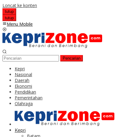
Loncat ke konten
tutup
tutup
Menu Mobile
Pencarian
Kepri
Nasional
Daerah
Ekonomi
Pendidikan
Pemerintahan
Olahraga
Kepri
Batam