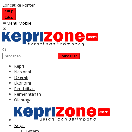
Loncat ke konten
tutup
tutup
Menu Mobile
Pencarian
Kepri
Nasional
Daerah
Ekonomi
Pendidikan
Pemerintahan
Olahraga
Kepri
Batam