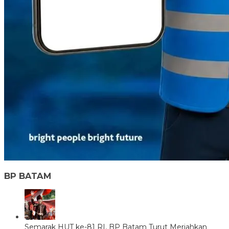
BP BATAM
Semarak HUT ke-81 RI, BP Batam Turut Meriahkan