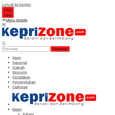
Loncat ke konten
tutup
tutup
Menu Mobile
Pencarian
Kepri
Nasional
Daerah
Ekonomi
Pendidikan
Pemerintahan
Olahraga
Kepri
Batam