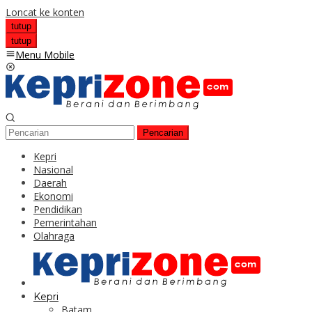
Loncat ke konten
tutup
tutup
Menu Mobile
Pencarian
Kepri
Nasional
Daerah
Ekonomi
Pendidikan
Pemerintahan
Olahraga
Kepri
Batam