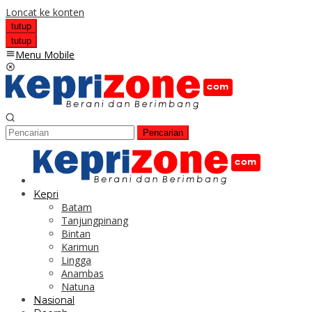
Loncat ke konten
tutup
tutup
Menu Mobile
Pencarian
Kepri
Batam
Tanjungpinang
Bintan
Karimun
Lingga
Anambas
Natuna
Nasional