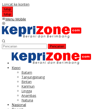
Loncat ke konten
tutup
tutup
Menu Mobile
Pencarian
Kepri
Batam
Tanjungpinang
Bintan
Karimun
Lingga
Anambas
Natuna
Nasional