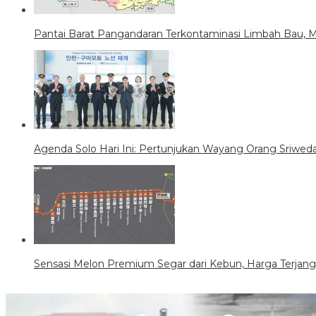
Pantai Barat Pangandaran Terkontaminasi Limbah Bau, Mi
Agenda Solo Hari Ini: Pertunjukan Wayang Orang Sriwe
Sensasi Melon Premium Segar dari Kebun, Harga Terjan