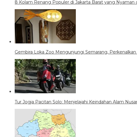
8 Kolam Renang Populer di Jakarta Barat yang Nyaman 
Gembira Loka Zoo Mengunjungi Semarang, Perkenalkan Ko
Tur Jogja Pacitan Solo: Menjelajahi Keindahan Alam Nusa