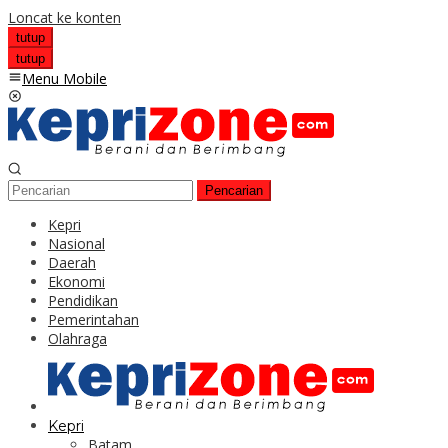
Loncat ke konten
tutup
tutup
Menu Mobile
Pencarian
Kepri
Nasional
Daerah
Ekonomi
Pendidikan
Pemerintahan
Olahraga
Kepri
Batam