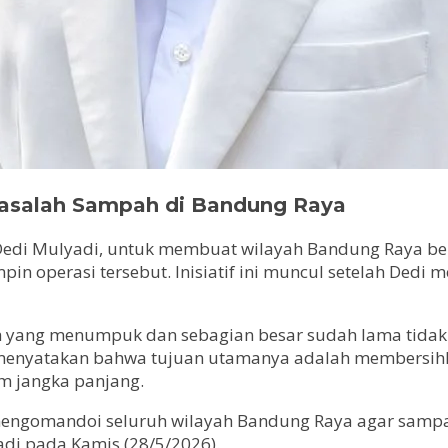
 Masalah Sampah di Bandung Raya
edi Mulyadi, untuk membuat wilayah Bandung Raya beb
pin operasi tersebut. Inisiatif ini muncul setelah Ded
ah yang menumpuk dan sebagian besar sudah lama tidak 
menyatakan bahwa tujuan utamanya adalah membersihk
m jangka panjang.
 mengomandoi seluruh wilayah Bandung Raya agar sampah
di pada Kamis (28/5/2026).