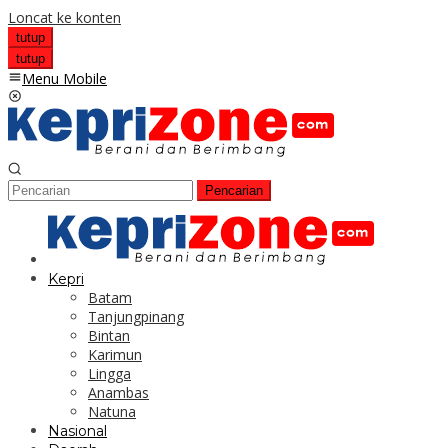
Loncat ke konten
tutup
tutup
Menu Mobile
Pencarian
Kepri
Batam
Tanjungpinang
Bintan
Karimun
Lingga
Anambas
Natuna
Nasional