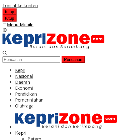
Loncat ke konten
tutup
tutup
Menu Mobile
Pencarian
Kepri
Nasional
Daerah
Ekonomi
Pendidikan
Pemerintahan
Olahraga
Kepri
Batam